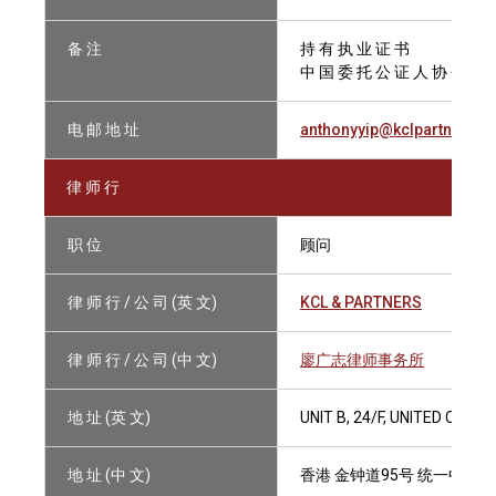
备 注
持 有 执 业 证 书
中 国 委 托 公 证 人 协 会 会 
电 邮 地 址
anthonyyip@kclpartners.
律 师 行
职 位
顾问
律 师 行 / 公 司 (英 文)
KCL & PARTNERS
律 师 行 / 公 司 (中 文)
廖广志律师事务所
地 址 (英 文)
UNIT B, 24/F, UNITED CEN
地 址 (中 文)
香港 金钟道95号 统一中心2