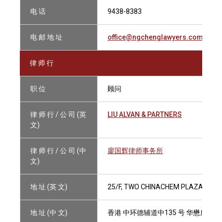
电 话
9438-8383
电 邮 地 址
office@ngchenglawyers.com
律 师 行
职 位
顾问
律 师 行 / 公 司 (英
LIU ALVAN & PARTNERS
文)
律 师 行 / 公 司 (中
廖国辉律师事务所
文)
地 址 (英 文)
25/F, TWO CHINACHEM PLAZA, 135
地 址 (中 文)
香港 中环德辅道中135 号 华懋广场II