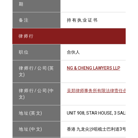
期
备 注
持 有 执 业 证 书
律 师 行
职 位
合伙人
律 师 行 / 公 司 (英
NG & CHENG LAWYERS LLP
文)
律 师 行 / 公 司 (中
吴郑律师事务所有限法律责任合伙
文)
地 址 (英 文)
UNIT 908, STAR HOUSE, 3 SALISBU
地 址 (中 文)
香港 九龙尖沙咀梳士巴利道3号 星光行