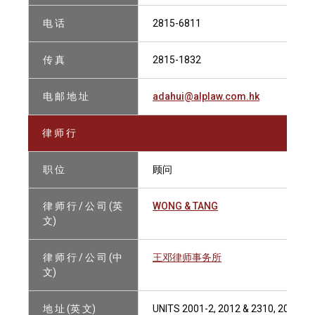
电 话
2815-6811
传 真
2815-1832
电 邮 地 址
adahui@alplaw.com.hk
律 师 行
职 位
顾问
律 师 行 / 公 司 (英
WONG & TANG
文)
律 师 行 / 公 司 (中
王邓律师事务所
文)
地 址 (英 文)
UNITS 2001-2, 2012 & 2310, 20/F &