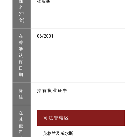
姓
杨名远
名
(中
文)
在
06/2001
香
港
认
许
日
期
备
持 有 执 业 证 书
注
在
司 法 管 辖 区
其
他
司
英格兰及威尔斯