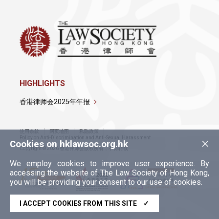
HIGHLIGHTS
香港律师会2025年年报
使用条款
网页地图
私隐政策
×
Policy on Anti-Discrimination and Anti-Sexual Harassment
Cookies on hklawsoc.org.hk
Copyright © 2026 香港律师会版权所有，不得转载
We employ cookies to improve user experience. By
accessing the website of The Law Society of Hong Kong,
you will be providing your consent to our use of cookies.
I ACCEPT COOKIES FROM THIS SITE
✓