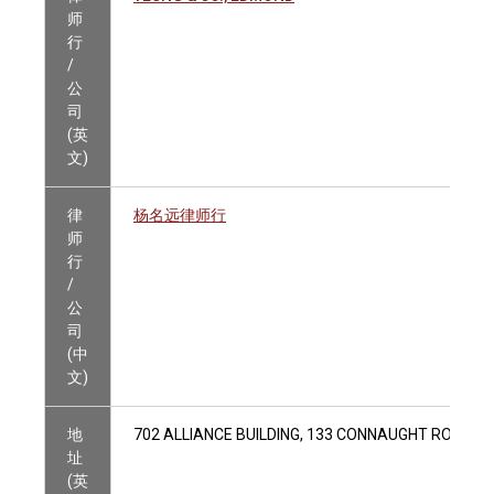
师
行
/
公
司
(英
文)
律
杨名远律师行
师
行
/
公
司
(中
文)
地
702 ALLIANCE BUILDING, 133 CONNAUGHT ROAD C
址
(英