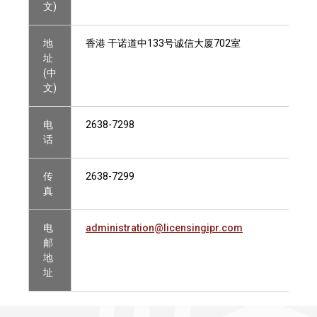
文)
地
香港 干诺道中133号诚信大厦702室
址
(中
文)
电
2638-7298
话
传
2638-7299
真
电
administration@licensingipr.com
邮
地
址