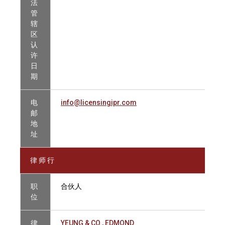
法
管
辖
区
认
许
日
期
电
info@licensingipr.com
邮
地
址
律 师 行
职
合伙人
位
律
YEUNG & CO., EDMOND