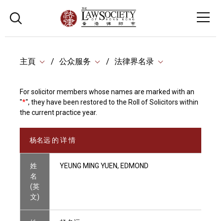
主頁
公众服务
法律界名录
For solicitor members whose names are marked with an
"
*
", they have been restored to the Roll of Solicitors within
the current practice year.
杨名远 的 详 情
姓
YEUNG MING YUEN, EDMOND
名
(英
文)