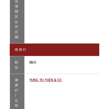
法
管
辖
区
认
许
日
期
律 师 行
职
顾问
位
律
YUNG, YU, YUEN & CO.
师
行
/
公
司