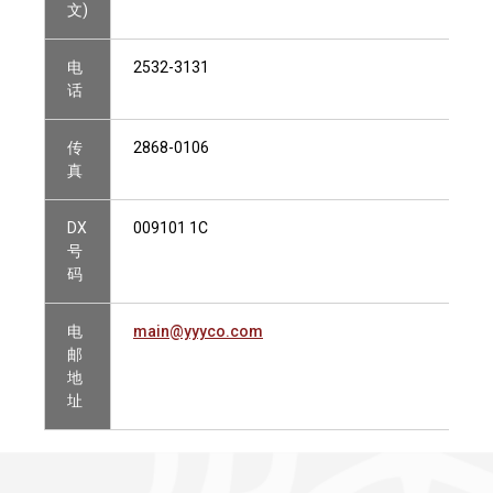
文)
电
2532-3131
话
传
2868-0106
真
DX
009101 1C
号
码
电
main@yyyco.com
邮
地
址