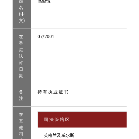
姓
高健恆
名
(中
文)
在
07/2001
香
港
认
许
日
期
备
持 有 执 业 证 书
注
在
司 法 管 辖 区
其
他
司
英格兰及威尔斯