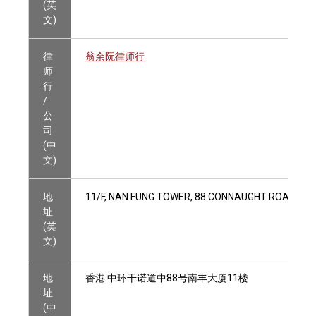
(英
文)
律
翁余阮律师行
师
行
/
公
司
(中
文)
地
11/F, NAN FUNG TOWER, 88 CONNAUGHT ROAD CE
址
(英
文)
地
香港 中环干诺道中88号南丰大厦11楼
址
(中