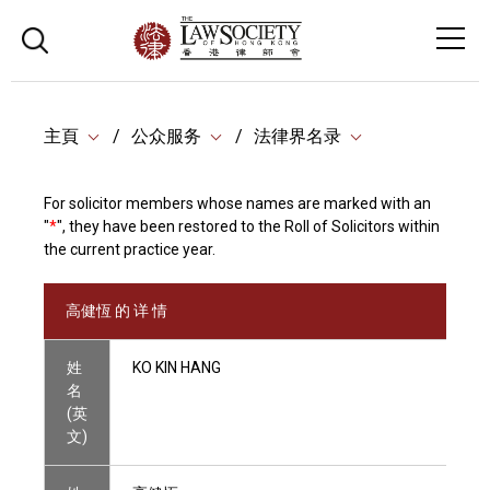
主頁
公众服务
法律界名录
For solicitor members whose names are marked with an
"
*
", they have been restored to the Roll of Solicitors within
the current practice year.
高健恆 的 详 情
姓
KO KIN HANG
名
(英
文)