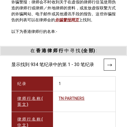
诈骗警报：律师会不时收到关于在虚假的律师行信笺使用伪
造的律师行或律师／外地律师的资料，或发放虚假联繫方式
的诈骗网站、电子邮件或其他通讯手段的报告。这些诈骗报
告的列表可以在律师会的
诈骗警报网页
上找到。
以下为香港律师行的名单:-
在
香 港 律 师 行
中 寻 找
(全 部)
:
显示找到 934 笔纪录中的第 1 - 30 笔纪录
纪 录
1
律 师 行 名 称 (
TN PARTNERS
英 文 )
律 师 行 名 称 (
中 文 )