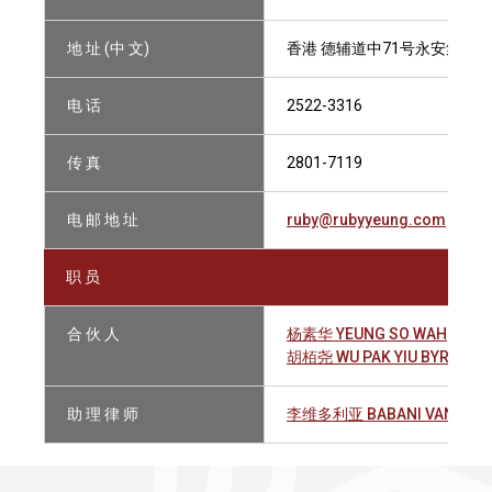
地 址 (中 文)
香港 德辅道中71号永安集团大
电 话
2522-3316
传 真
2801-7119
电 邮 地 址
ruby@rubyyeung.com
职 员
合 伙 人
杨素华 YEUNG SO WAH
胡栢尧 WU PAK YIU BYRON
助 理 律 师
李维多利亚 BABANI VANISHA