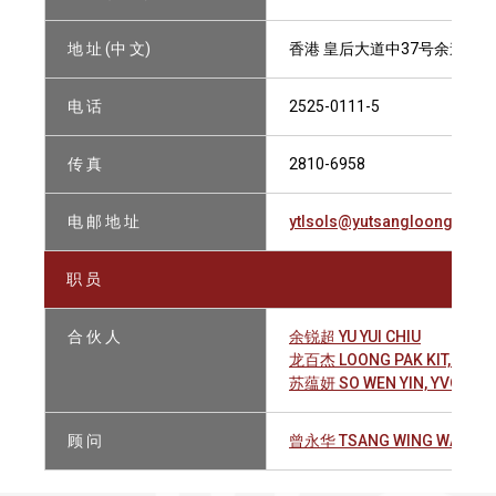
地 址 (中 文)
香港 皇后大道中37号余道生行5
电 话
2525-0111-5
传 真
2810-6958
电 邮 地 址
ytlsols@yutsangloong.com.
职 员
合 伙 人
余锐超 YU YUI CHIU
龙百杰 LOONG PAK KIT, ANT
苏蕴妍 SO WEN YIN, YVONNE
顾 问
曾永华 TSANG WING WAH