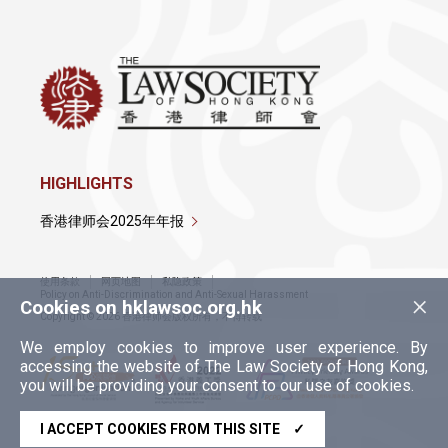
HIGHLIGHTS
香港律师会2025年年报
使用条款
网页地图
私隐政策
×
Policy on Anti-Discrimination and Anti-Sexual Harassment
Cookies on hklawsoc.org.hk
Copyright © 2026 香港律师会版权所有，不得转载
We employ cookies to improve user experience. By
accessing the website of The Law Society of Hong Kong,
you will be providing your consent to our use of cookies.
I ACCEPT COOKIES FROM THIS SITE
✓