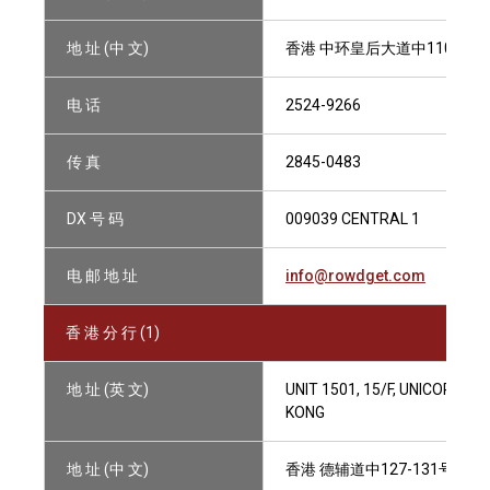
地 址 (中 文)
香港 中环皇后大道中110-11
电 话
2524-9266
传 真
2845-0483
DX 号 码
009039 CENTRAL 1
电 邮 地 址
info@rowdget.com
香 港 分 行 (1)
地 址 (英 文)
UNIT 1501, 15/F, UNICORN 
KONG
地 址 (中 文)
香港 德辅道中127-131号 有