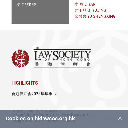
外 地 律 师
李 燕 LI YAN
亓玉晶 QI YUJING
余盛兴 YU SHENGXING
HIGHLIGHTS
香港律师会2025年年报
使用条款
网页地图
私隐政策
×
Policy on Anti-Discrimination and Anti-Sexual Harassment
Cookies on hklawsoc.org.hk
Copyright © 2026 香港律师会版权所有，不得转载