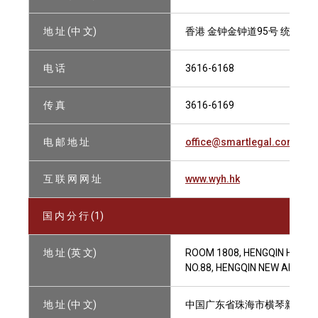
地 址 (中 文)
香港 金钟金钟道95号 统一中心
电 话
3616-6168
传 真
3616-6169
电 邮 地 址
office@smartlegal.com.hk
互 联 网 网 址
www.wyh.hk
国 内 分 行 (1)
地 址 (英 文)
ROOM 1808, HENGQIN HEAD
NO.88, HENGQIN NEW AREA, 
地 址 (中 文)
中国广东省珠海市横琴新区港澳