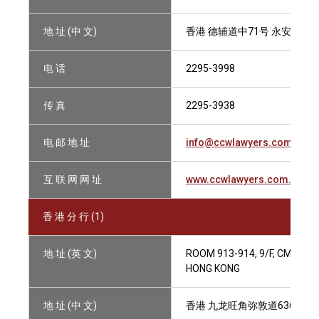
地 址 (中 文)
香港 德辅道中71号 永安集团大厦
电 话
2295-3998
传 真
2295-3938
电 邮 地 址
info@ccwlawyers.com.hk
互 联 网 网 址
www.ccwlawyers.com.hk
香 港 分 行 (1)
地 址 (英 文)
ROOM 913-914, 9/F, CMB WI
HONG KONG
地 址 (中 文)
香港 九龙旺角弥敦道636号 招