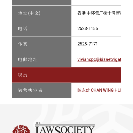
地 址 (中 文)
香港 中环雪厂街十号新显利
电 话
2523-1155
传 真
2525-7171
电 邮 地 址
viviancpc@biznetvigator.c
职 员
独 营 执 业 者
陈永雄 CHAN WING HUNG