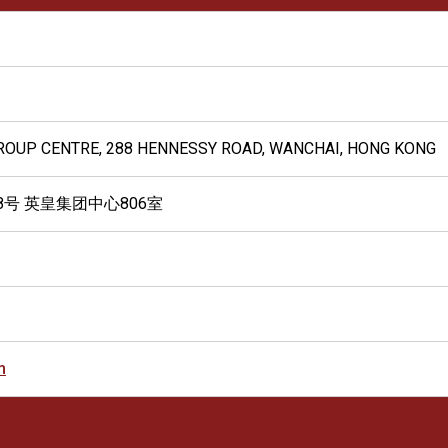
ROUP CENTRE, 288 HENNESSY ROAD, WANCHAI, HONG KONG
8号 英皇集团中心806室
m