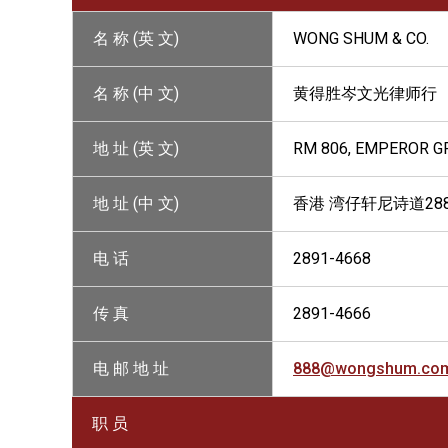
名 称 (英 文)
WONG SHUM & CO.
名 称 (中 文)
黄得胜岑文光律师行
地 址 (英 文)
RM 806, EMPEROR G
地 址 (中 文)
香港 湾仔轩尼诗道28
电 话
2891-4668
传 真
2891-4666
电 邮 地 址
888@wongshum.co
职 员