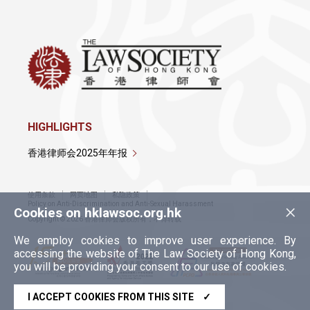
HIGHLIGHTS
香港律师会2025年年报
使用条款
网页地图
私隐政策
×
Policy on Anti-Discrimination and Anti-Sexual Harassment
Cookies on hklawsoc.org.hk
Copyright © 2026 香港律师会版权所有，不得转载
We employ cookies to improve user experience. By
accessing the website of The Law Society of Hong Kong,
you will be providing your consent to our use of cookies.
I ACCEPT COOKIES FROM THIS SITE
✓