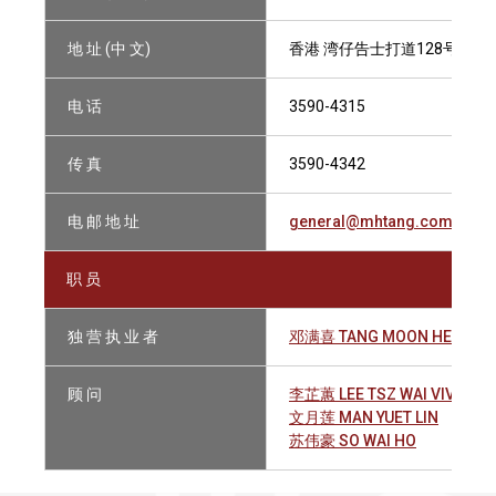
地 址 (中 文)
香港 湾仔告士打道128号 祥丰
电 话
3590-4315
传 真
3590-4342
电 邮 地 址
general@mhtang.com.hk
职 员
独 营 执 业 者
邓满喜 TANG MOON HEY
顾 问
李芷蕙 LEE TSZ WAI VIVIAN
文月莲 MAN YUET LIN
苏伟豪 SO WAI HO