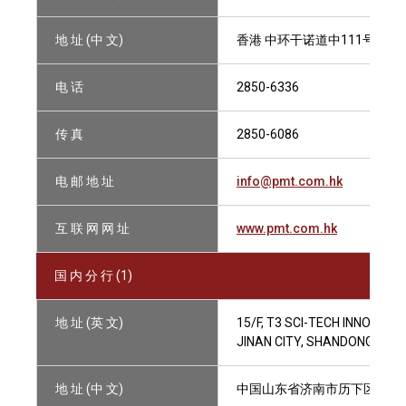
地 址 (中 文)
香港 中环干诺道中111号永安中
电 话
2850-6336
传 真
2850-6086
电 邮 地 址
info@pmt.com.hk
互 联 网 网 址
www.pmt.com.hk
国 内 分 行 (1)
地 址 (英 文)
15/F, T3 SCI-TECH INNOVATIO
JINAN CITY, SHANDONG PROV
地 址 (中 文)
中国山东省济南市历下区大东路