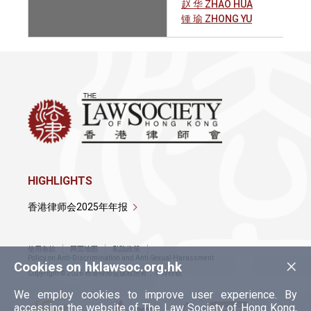
赵 华 ZHAO HUA
锺 瑜 ZHONG YU
HIGHLIGHTS
香港律师会2025年年报
使用条款
网页地图
私隐政策
×
Policy on Anti-Discrimination and Anti-Sexual Harassment
Cookies on hklawsoc.org.hk
Copyright © 2026 香港律师会版权所有，不得转载
We employ cookies to improve user experience. By
accessing the website of The Law Society of Hong Kong,