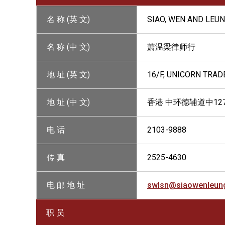
名 称 (英 文)
SIAO, WEN AND LEU
名 称 (中 文)
萧温梁律师行
地 址 (英 文)
16/F, UNICORN TRAD
地 址 (中 文)
香港 中环德辅道中127
电 话
2103-9888
传 真
2525-4630
电 邮 地 址
swlsn@siaowenleun
职 员