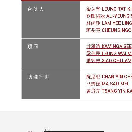
合 伙 人
梁达坚 LEUNG TAT KI
欧阳淑欢 AU-YEUNG S
林绮玲 LAM YEE LIN
蒋岳慧 CHEUNG NGOK 
顾 问
甘雅诗 KAM NGA SEE,
梁伟民 LEUNG WAI M
萧智林 SIAO CHI LAM
助 理 律 师
陈彦彰 CHAN YIN CH
马秀媚 MA SAU MEI
曾彦芹 TSANG YIN KA