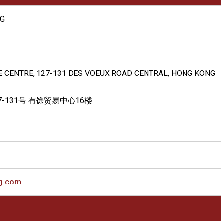
NG
E CENTRE, 127-131 DES VOEUX ROAD CENTRAL, HONG KONG
-131号 有馀贸易中心16楼
g.com