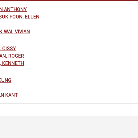
N ANTHONY
UK FOON, ELLEN
G
WAI, VIVIAN
 CISSY
AN, ROGER
, KENNETH
EUNG
N KANT