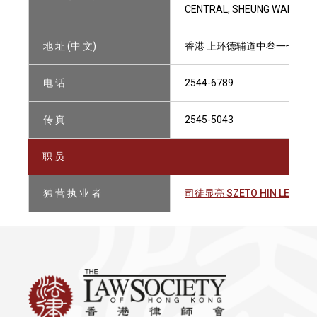
CENTRAL, SHEUNG WAN, HO
地 址 (中 文)
香港 上环德辅道中叁一七至叁
电 话
2544-6789
传 真
2545-5043
职 员
独 营 执 业 者
司徒显亮 SZETO HIN LEUNG, 