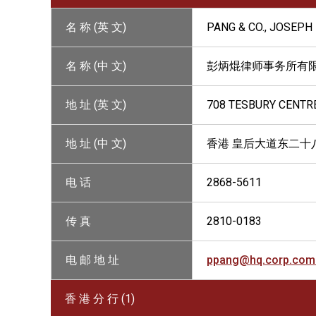
名 称 (英 文)
PANG & CO., JOSEPH 
名 称 (中 文)
彭炳焜律师事务所有
地 址 (英 文)
708 TESBURY CENTRE
地 址 (中 文)
香港 皇后大道东二十
电 话
2868-5611
传 真
2810-0183
电 邮 地 址
ppang@hq.corp.com
香 港 分 行 (1)