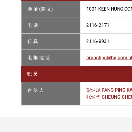
地 址 (英 文)
1001 KEEN HUNG CO
电 话
2116-2171
传 真
2116-8931
电 邮 地 址
branchpc@hq.com.h
职 员
合 伙 人
彭炳焜 PANG PING KW
张焯华 CHEUNG CHEU