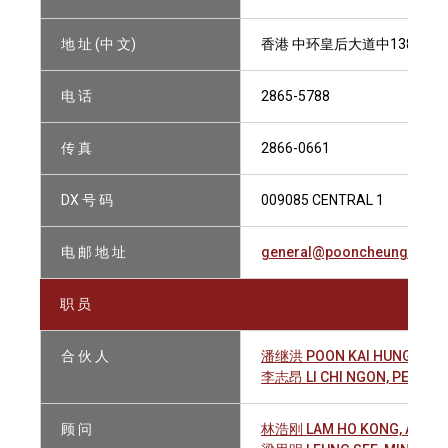
地 址 (中 文)
香港 中环皇后大道中138号 威
电 话
2865-5788
传 真
2866-0661
DX 号 码
009085 CENTRAL 1
电 邮 地 址
general@pooncheung.com.
职 员
合 伙 人
潘继洪 POON KAI HUNG
李志昂 LI CHI NGON, PETER
顾 问
林浩刚 LAM HO KONG, ANTH