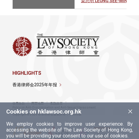
梁思明 LEUNG SEE-MING, SA
HIGHLIGHTS
香港律师会2025年年报
使用条款
网页地图
私隐政策
×
Policy on Anti-Discrimination and Anti-Sexual Harassment
Cookies on hklawsoc.org.hk
Copyright © 2026 香港律师会版权所有，不得转载
We employ cookies to improve user experience. By
accessing the website of The Law Society of Hong Kong,
you will be providing your consent to our use of cookies.