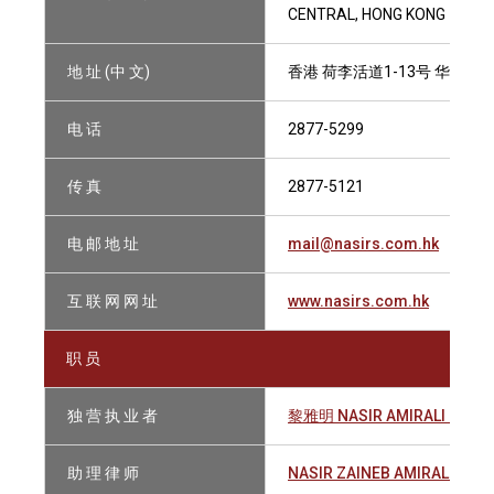
CENTRAL, HONG KONG
地 址 (中 文)
香港 荷李活道1-13号 华懋荷李
电 话
2877-5299
传 真
2877-5121
电 邮 地 址
mail@nasirs.com.hk
互 联 网 网 址
www.nasirs.com.hk
职 员
独 营 执 业 者
黎雅明 NASIR AMIRALI BAKIR
助 理 律 师
NASIR ZAINEB AMIRALI