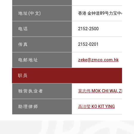
地 址 (中 文)
香港 金钟道89号力宝中心第2座
电 话
2152-2500
传 真
2152-0201
电 邮 地 址
zeke@zmco.com.hk
职 员
独 营 执 业 者
莫志伟 MOK CHI WAI, ZEKE
助 理 律 师
高洁莹 KO KIT YING