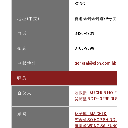
KONG
地 址 (中 文)
香港 金钟金钟道89号 力宝中心
电 话
3420-4939
传 真
3105-9798
电 邮 地 址
general@elpn.com.hk
职 员
合 伙 人
刘振豪 LAU CHUN HO, EDWAR
吴霭星 NG PHOEBE OI SING
顾 问
林子麒 LAM CHI KI
苏合成 SO HOP SHING, KENN
黄世锋 WONG SAI FUNG