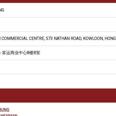
NG
WIN COMMERCIAL CENTRE, 573 NATHAN ROAD, KOWLOON, HON
号 富运商业中心8楼B室
HUNG
 HEYMAN