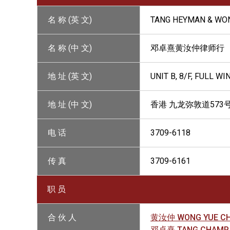
名 称 (英 文)
TANG HEYMAN & WO
名 称 (中 文)
邓卓熹黄汝仲律师行
地 址 (英 文)
UNIT B, 8/F, FULL 
地 址 (中 文)
香港 九龙弥敦道573
电 话
3709-6118
传 真
3709-6161
职 员
合 伙 人
黄汝仲 WONG YUE C
邓卓熹 TANG CHAMP