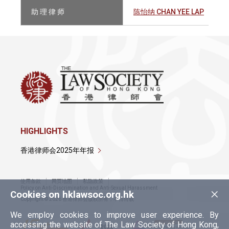
助 理 律 师
陈怡纳 CHAN YEE LAP
HIGHLIGHTS
香港律师会2025年年报
使用条款
网页地图
私隐政策
×
Policy on Anti-Discrimination and Anti-Sexual Harassment
Cookies on hklawsoc.org.hk
Copyright © 2026 香港律师会版权所有，不得转载
We employ cookies to improve user experience. By
accessing the website of The Law Society of Hong Kong,