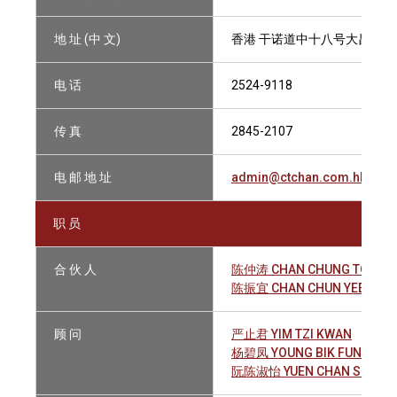
地 址 (中 文)
香港 干诺道中十八号大昌大厦
电 话
2524-9118
传 真
2845-2107
电 邮 地 址
admin@ctchan.com.hk
职 员
合 伙 人
陈仲涛 CHAN CHUNG TO
陈振宜 CHAN CHUN YEE
顾 问
严止君 YIM TZI KWAN
杨碧凤 YOUNG BIK FUNG
阮陈淑怡 YUEN CHAN SUK YE