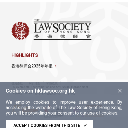
HIGHLIGHTS
香港律师会2025年年报
使用条款
网页地图
私隐政策
×
Policy on Anti-Discrimination and Anti-Sexual Harassment
Cookies on hklawsoc.org.hk
Copyright © 2026 香港律师会版权所有，不得转载
We employ cookies to improve user experience. By
accessing the website of The Law Society of Hong Kong,
you will be providing your consent to our use of cookies.
I ACCEPT COOKIES FROM THIS SITE
✓