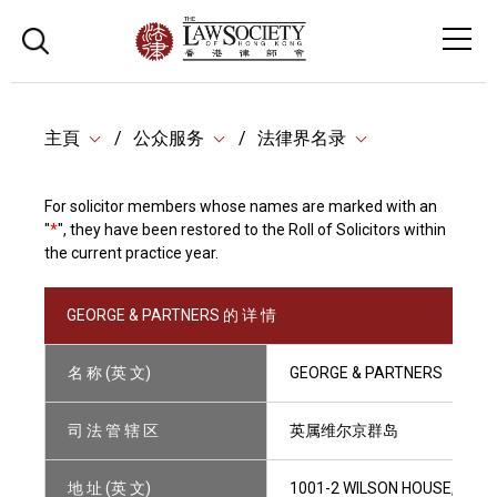
主頁
公众服务
法律界名录
For solicitor members whose names are marked with an
"
*
", they have been restored to the Roll of Solicitors within
the current practice year.
GEORGE & PARTNERS 的 详 情
名 称 (英 文)
GEORGE & PARTNERS
司 法 管 辖 区
英属维尔京群岛
地 址 (英 文)
1001-2 WILSON HOUSE, 19 