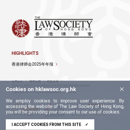
HIGHLIGHTS
香港律师会2025年年报
使用条款
网页地图
私隐政策
×
Policy on Anti-Discrimination and Anti-Sexual Harassment
Cookies on hklawsoc.org.hk
Copyright © 2026 香港律师会版权所有，不得转载
We employ cookies to improve user experience. By
accessing the website of The Law Society of Hong Kong,
you will be providing your consent to our use of cookies.
I ACCEPT COOKIES FROM THIS SITE
✓