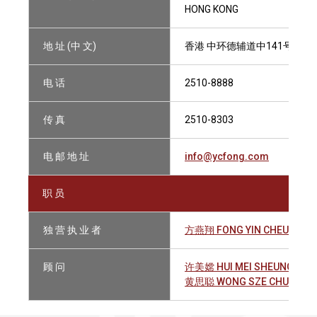
HONG KONG
地 址 (中 文)
香港 中环德辅道中141号 中保
电 话
2510-8888
传 真
2510-8303
电 邮 地 址
info@ycfong.com
职 员
独 营 执 业 者
方燕翔 FONG YIN CHEUNG
顾 问
许美嫦 HUI MEI SHEUNG, TE
黄思聪 WONG SZE CHUNG H