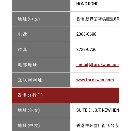
HONG KONG
地 址 (中 文)
香港 新界荃湾杨屋道8号 如心广场
电 话
2366-0688
传 真
2722-0736
电 邮 地 址
inmail@fordkwan.com
互 联 网 网 址
www.fordkwan.com
香 港 分 行 (1)
地 址 (英 文)
SUITE 31, 3/F, NEW HENRY H
地 址 (中 文)
香港 中环雪厂街10号 新显利大