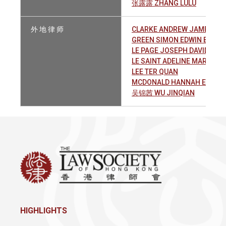
张露露 ZHANG LULU
外 地 律 师
CLARKE ANDREW JAMES JO
GREEN SIMON EDWIN BOWS
LE PAGE JOSEPH DAVID
LE SAINT ADELINE MARIE L
LEE TER QUAN
MCDONALD HANNAH ELIZAB
吴锦茜 WU JINQIAN
HIGHLIGHTS