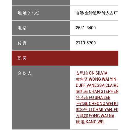
地 址 (中 文)
香港 金钟道88号太古广场2期3
电 话
2531-3400
传 真
2713-5700
职 员
合 伙 人
安思怡 ON SILVIA
黄惠贤 WONG WAI YIN, LISA
DUFF VANESSA CLAIRE
陈凯南 CHAN STEPHEN HOI 
符莎莉 FU SHA LEE
张伟健 CHEONG WEI KIN, GA
李泽恩 LI CHAK YAN, FRANCI
方慧娜 FONG WAI NA
康 唯 KANG WEI