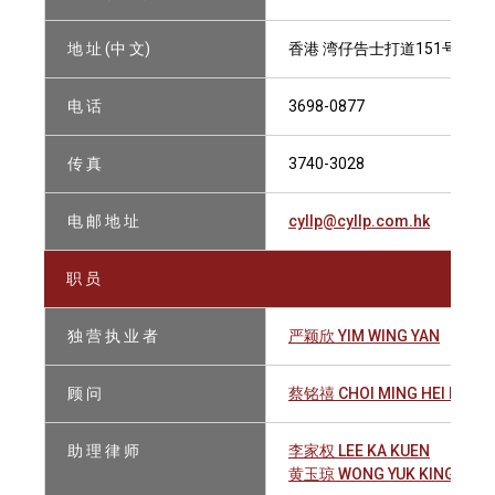
地 址 (中 文)
香港 湾仔告士打道151号 资
电 话
3698-0877
传 真
3740-3028
电 邮 地 址
cyllp@cyllp.com.hk
职 员
独 营 执 业 者
严颖欣 YIM WING YAN
顾 问
蔡铭禧 CHOI MING HEI EDWI
助 理 律 师
李家权 LEE KA KUEN
黄玉琼 WONG YUK KING