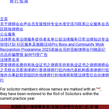
师 行 指 南
主頁
关于律师会
会声
会员支援
维持专业水准
交流与联系
公众服务
会员
区
联络律师会
公众服务
法律界名录
法律服务提供者名单
公益法律服务
日常法律知识
专业
弥偿计划
社区服务及旗舰活动
Pro Bono and Community Work
Recognition Programme 2025
表扬会员的贡献
律师会刊物及纪
念品
诈骗警报
如何刊登广告
法律界名录
荣誉律师名册
持有执业证书之律师
非持有执业证书之律师
律师会
之关联会员
香港律师行
香港律师行驻内地代表机构
香港律师行驻
海外办事处
联营组织
外地律师行
外地律师
有限法律责任合伙律师
行
For solicitor members whose names are marked with an "
*
",
they have been restored to the Roll of Solicitors within the
current practice year.
美国欧洛叶律师事务所(有限法律责任合伙) 的 详 情