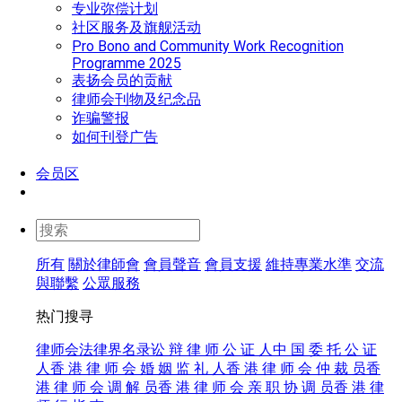
专业弥偿计划
社区服务及旗舰活动
Pro Bono and Community Work Recognition
Programme 2025
表扬会员的贡献
律师会刊物及纪念品
诈骗警报
如何刊登广告
会员区
所有
關於律師會
會員聲音
會員支援
維持專業水準
交流
與聯繫
公眾服務
热门搜寻
律师会法律界名录
讼 辩 律 师
公 证 人
中 国 委 托 公 证
人
香 港 律 师 会 婚 姻 监 礼 人
香 港 律 师 会 仲 裁 员
香
港 律 师 会 调 解 员
香 港 律 师 会 亲 职 协 调 员
香 港 律