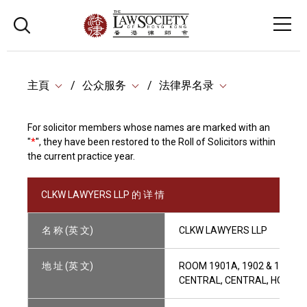
主頁
公众服务
法律界名录
For solicitor members whose names are marked with an
"
*
", they have been restored to the Roll of Solicitors within
the current practice year.
CLKW LAWYERS LLP 的 详 情
名 称 (英 文)
CLKW LAWYERS LLP
地 址 (英 文)
ROOM 1901A, 1902 & 1902A,
CENTRAL, CENTRAL, HONG K