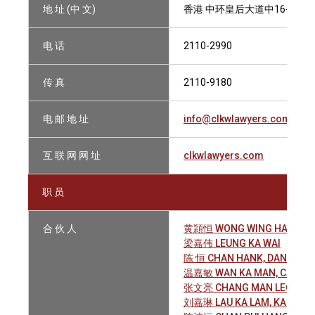
地 址 (中 文)
香港 中环皇后大道中16-18号 
电 话
2110-2990
传 真
2110-9180
电 邮 地 址
info@clkwlawyers.com
互 联 网 网 址
clkwlawyers.com
职 员
合 伙 人
黄頴恒 WONG WING HANG, H
梁嘉伟 LEUNG KA WAI
陈 恒 CHAN HANK, DANIEL
温嘉敏 WAN KA MAN, CASSID
张文亮 CHANG MAN LEONG
刘嘉琳 LAU KA LAM, KAREN