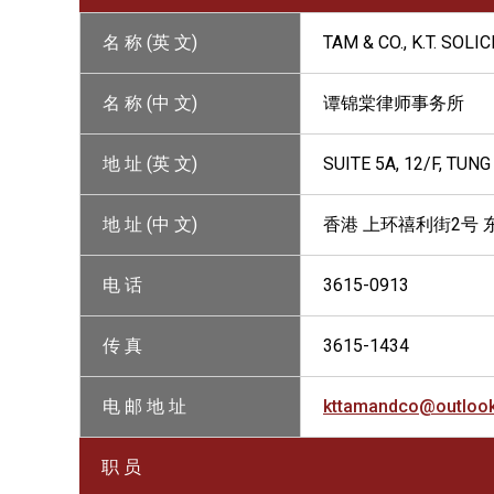
名 称 (英 文)
TAM & CO., K.T. SOLI
名 称 (中 文)
谭锦棠律师事务所
地 址 (英 文)
SUITE 5A, 12/F, TUN
地 址 (中 文)
香港 上环禧利街2号 
电 话
3615-0913
传 真
3615-1434
电 邮 地 址
kttamandco@outloo
职 员