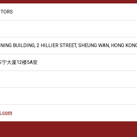
CITORS
G NING BUILDING, 2 HILLIER STREET, SHEUNG WAN, HONG KON
东宁大厦12楼5A室
k.com