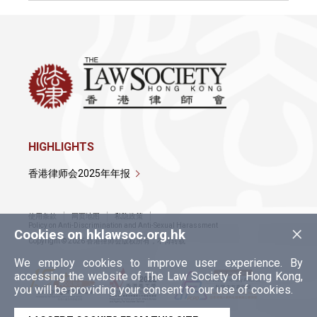
HIGHLIGHTS
香港律师会2025年年报
使用条款
网页地图
私隐政策
×
Policy on Anti-Discrimination and Anti-Sexual Harassment
Cookies on hklawsoc.org.hk
Copyright © 2026 香港律师会版权所有，不得转载
We employ cookies to improve user experience. By
accessing the website of The Law Society of Hong Kong,
you will be providing your consent to our use of cookies.