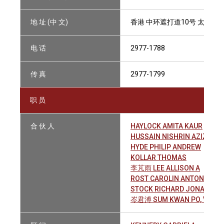
地 址 (中 文)
香港 中环遮打道10号 太子大厦
电 话
2977-1788
传 真
2977-1799
职 员
合 伙 人
HAYLOCK AMITA KAUR
HUSSAIN NISHRIN AZIZ
HYDE PHILIP ANDREW
KOLLAR THOMAS
李芃雨 LEE ALLISON A
ROST CAROLIN ANTONETTE
STOCK RICHARD JONATHAN
岑君溥 SUM KWAN PO, VINCE