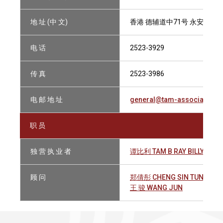
地 址 (中 文)
香港 德辅道中71号 永安集团大
电 话
2523-3929
传 真
2523-3986
电 邮 地 址
general@tam-associates.le
职 员
独 营 执 业 者
谭比利 TAM B RAY BILLY
顾 问
郑倩彤 CHENG SIN TUNG
王 骏 WANG JUN