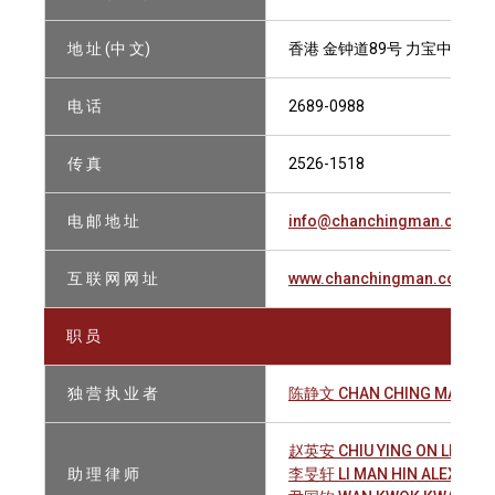
地 址 (中 文)
香港 金钟道89号 力宝中心一座
电 话
2689-0988
传 真
2526-1518
电 邮 地 址
info@chanchingman.com
互 联 网 网 址
www.chanchingman.com
职 员
独 营 执 业 者
陈静文 CHAN CHING MAN
赵英安 CHIU YING ON LEON
助 理 律 师
李旻轩 LI MAN HIN ALEX