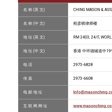
名 称 (英 文)
CHING MASON & ASS
名 称 (中 文)
程彦棋律师楼
地 址 (英 文)
RM 2403, 24/F, WOR
地 址 (中 文)
香港 中环德辅道中19号
电 话
2973-6828
传 真
2973-6608
电 邮 地 址
Info@masonching.
互 联 网 网 址
www.masonching.c