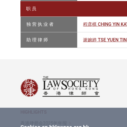
职 员
独 营 执 业 者
程彦棋 CHING YIN KA
助 理 律 师
谢婉婷 TSE YUEN TI
HIGHLIGHTS
香港律师会2025年年报