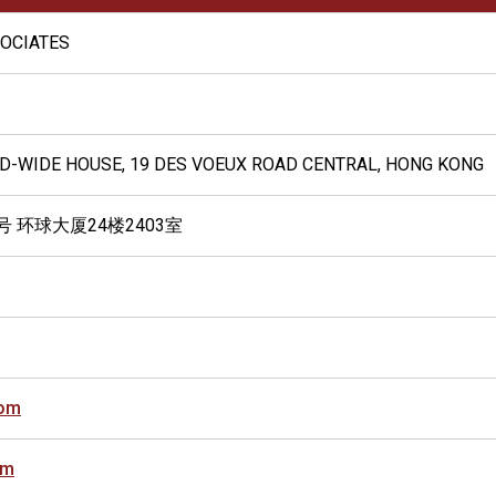
OCIATES
LD-WIDE HOUSE, 19 DES VOEUX ROAD CENTRAL, HONG KONG
 环球大厦24楼2403室
com
om