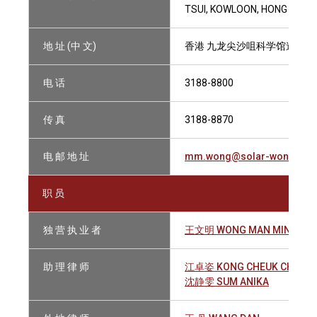
TSUI, KOWLOON, HONG KONG
地 址 (中 文)
香港 九龙尖沙咀科学馆道14号
电 话
3188-8800
传 真
3188-8870
电 邮 地 址
mm.wong@solar-wong.co
职 员
独 营 执 业 者
王文明 WONG MAN MING
助 理 律 师
江卓姿 KONG CHEUK CHI
沈静雯 SUM ANIKA