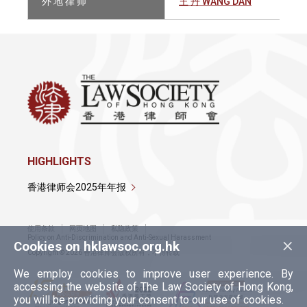
外 地 律 师
王 丹 WANG DAN
HIGHLIGHTS
香港律师会2025年年报
使用条款
网页地图
私隐政策
×
Policy on Anti-Discrimination and Anti-Sexual Harassment
Cookies on hklawsoc.org.hk
Copyright © 2026 香港律师会版权所有，不得转载
We employ cookies to improve user experience. By
accessing the website of The Law Society of Hong Kong,
you will be providing your consent to our use of cookies.