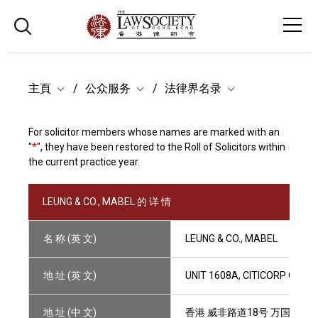
主頁
公众服务
法律界名录
For solicitor members whose names are marked with an
"
*
", they have been restored to the Roll of Solicitors within
the current practice year.
LEUNG & CO., MABEL 的 详 情
名 称 (英 文)
LEUNG & CO., MABEL
地 址 (英 文)
UNIT 1608A, CITICORP CENT
地 址 (中 文)
香港 威非路道18号 万国宝通中