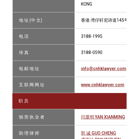
KONG
地 址 (中 文)
香港 湾仔轩尼诗道145号安康
电 话
3188-1995
传 真
3188-0590
电 邮 地 址
info@cnhklawyer.com
互 联 网 网 址
www.cnhklawyer.com
职 员
独 营 执 业 者
闫显明 YAN XIANMING
助 理 律 师
郭 诚 GUO CHENG