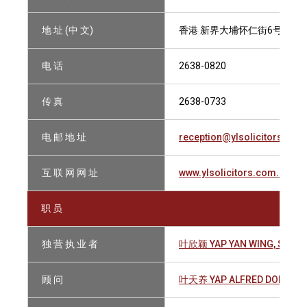
地 址 (中 文)
香港 新界大埔怀仁街6号地下
电 话
2638-0820
传 真
2638-0733
电 邮 地 址
reception@ylsolicitors.com
互 联 网 网 址
www.ylsolicitors.com.hk
职 员
独 营 执 业 者
叶欣颖 YAP YAN WING, STEPH
顾 问
叶天养 YAP ALFRED DONALD