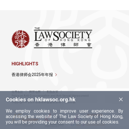
HIGHLIGHTS
香港律师会2025年年报
使用条款
网页地图
私隐政策
×
Policy on Anti-Discrimination and Anti-Sexual Harassment
Cookies on hklawsoc.org.hk
Copyright © 2026 香港律师会版权所有，不得转载
We employ cookies to improve user experience. By
accessing the website of The Law Society of Hong Kong,
you will be providing your consent to our use of cookies.