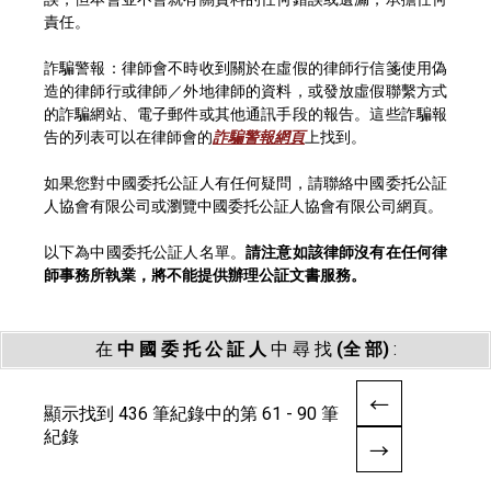
責任。
詐騙警報：律師會不時收到關於在虛假的律師行信箋使用偽
造的律師行或律師／外地律師的資料，或發放虛假聯繫方式
的詐騙網站、電子郵件或其他通訊手段的報告。這些詐騙報
告的列表可以在律師會的
詐騙警報網頁
上找到。
如果您對中國委托公証人有任何疑問，請聯絡中國委托公証
人協會有限公司或瀏覽中國委托公証人協會有限公司網頁。
以下為中國委托公証人名單。
請注意如該律師沒有在任何律
師事務所執業，將不能提供辦理公証文書服務。
在
中 國 委 托 公 証 人
中 尋 找
(全 部)
:
顯示找到 436 筆紀錄中的第 61 - 90 筆
紀錄