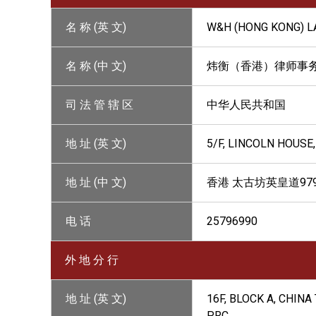
名 称 (英 文)
W&H (HONG KONG) L
名 称 (中 文)
炜衡（香港）律师事
司 法 管 辖 区
中华人民共和国
地 址 (英 文)
5/F, LINCOLN HOUSE
地 址 (中 文)
香港 太古坊英皇道97
电 话
25796990
外 地 分 行
地 址 (英 文)
16F, BLOCK A, CHIN
PRC