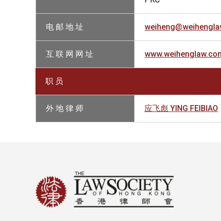
电 邮 地 址
weiheng@weihengla
互 联 网 网 址
www.weihenglaw.co
职 员
外 地 律 师
应飞彪 YING FEIBIAO