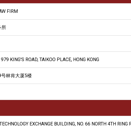
AW FIRM
务所
, 979 KING'S ROAD, TAIKOO PLACE, HONG KONG
9号林肯大厦5楼
A TECHNOLOGY EXCHANGE BUILDING, NO. 66 NORTH 4TH RING R