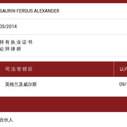
SAURIN FERGUS ALEXANDER
05/2014
持 有 执 业 证 书
讼 辩 律 师
司 法 管 辖 区
认
英格兰及威尔斯
09/
合伙人