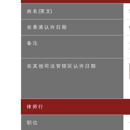
姓 名 (英 文)
在 香 港 认 许 日 期
备 注
在 其 他 司 法 管 辖 区 认 许 日 期
律 师 行
职 位