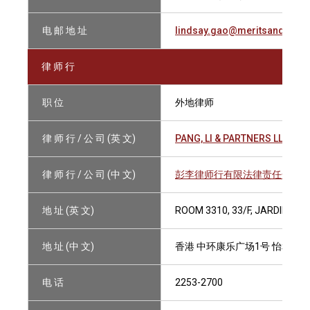
电 邮 地 址
lindsay.gao@meritsandtree
律 师 行
职 位
外地律师
律 师 行 / 公 司 (英 文)
PANG, LI & PARTNERS LLP
律 师 行 / 公 司 (中 文)
彭李律师行有限法律责任合伙
地 址 (英 文)
ROOM 3310, 33/F, JARDINE H
地 址 (中 文)
香港 中环康乐广场1号 怡和大厦3
电 话
2253-2700