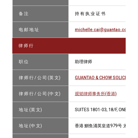
备 注
持 有 执 业 证 书
电 邮 地 址
michelle.cai@guantao.com
律 师 行
职 位
助理律师
律 师 行 / 公 司 (英 文)
GUANTAO & CHOW SOLICITORS
律 师 行 / 公 司 (中 文)
观韬律师事务所(香港)
地 址 (英 文)
SUITES 1801-03, 18/F, ONE TA
地 址 (中 文)
香港 鰂鱼涌英皇道979号 太古坊一期