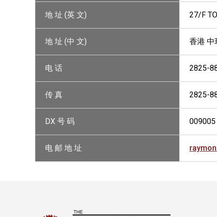
地 址 (英 文)
27/F T
地 址 (中 文)
香港 中
电 话
2825-8
传 真
2825-8
DX 号 码
009005
电 邮 地 址
raymon