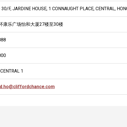
O 30/F, JARDINE HOUSE, 1 CONNAUGHT PLACE, CENTRAL, HO
环康乐广场怡和大厦27楼至30楼
888
800
 CENTRAL 1
d.ho@cliffordchance.com