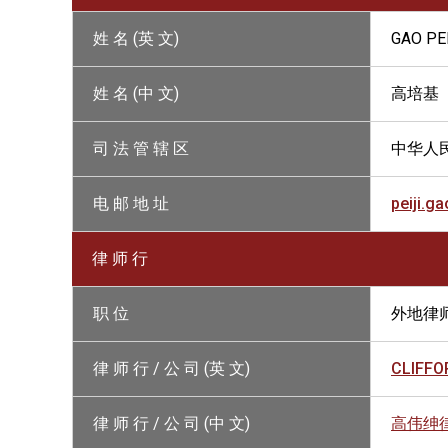
姓 名 (英 文)
GAO PEI
姓 名 (中 文)
高培基
司 法 管 辖 区
中华人
电 邮 地 址
peiji.g
律 师 行
职 位
外地律
律 师 行 / 公 司 (英 文)
CLIFFO
律 师 行 / 公 司 (中 文)
高伟绅