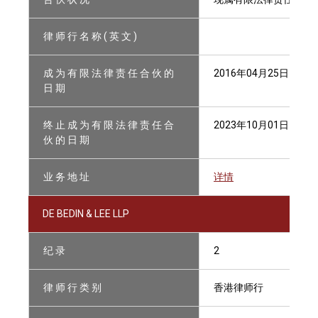
律 师 行 名 称 ( 英 文 )
成 为 有 限 法 律 责 任 合 伙 的
2016年04月25日
日 期
终 止 成 为 有 限 法 律 责 任 合
2023年10月01日
伙 的 日 期
业 务 地 址
详情
DE BEDIN & LEE LLP
纪 录
2
律 师 行 类 别
香港律师行