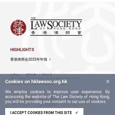
HIGHLIGHTS
香港律师会2025年年报
使用条款
网页地图
私隐政策
×
Policy on Anti-Discrimination and Anti-Sexual Harassment
Cookies on hklawsoc.org.hk
Copyright © 2026 香港律师会版权所有，不得转载
We employ cookies to improve user experience. By
accessing the website of The Law Society of Hong Kong,
you will be providing your consent to our use of cookies.
I ACCEPT COOKIES FROM THIS SITE
✓