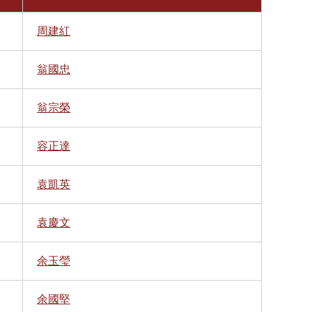
周建紅
翁國忠
翁宗榮
容正達
袁凱英
袁慶文
余玉瑩
余國堅