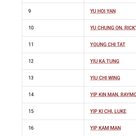
9
YU HOI YAN
10
YU CHUNG ON, RICK
11
YOUNG CHI TAT
12
YIU KA TUNG
13
YIU CHI WING
14
YIP KIN MAN, RAYM
15
YIP KI CHI, LUKE
16
YIP KAM MAN