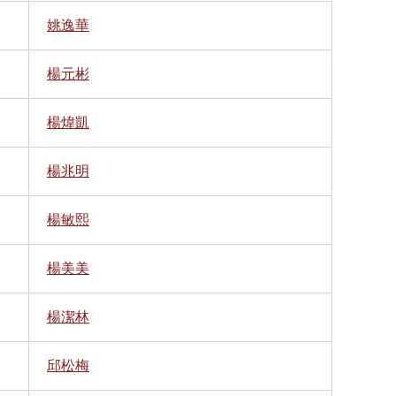
姚逸華
楊元彬
楊煒凱
楊兆明
楊敏熙
楊美美
楊潔林
邱松梅