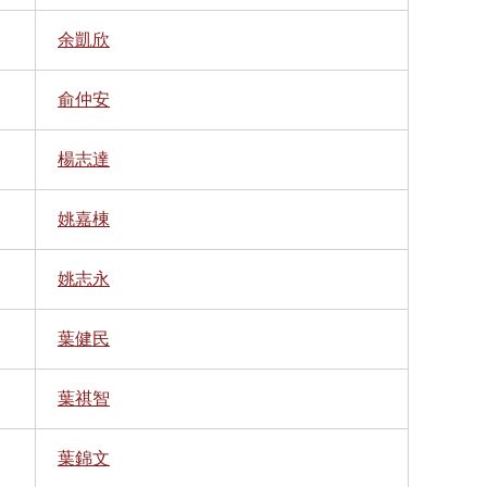
余凱欣
俞仲安
楊志達
姚嘉棟
姚志永
葉健民
葉祺智
葉錦文