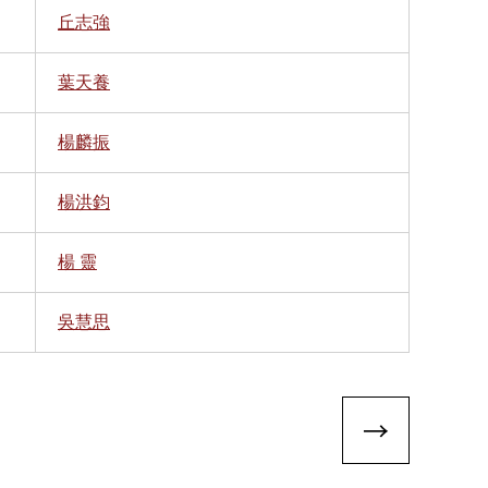
丘志強
葉天養
楊麟振
楊洪鈞
楊 靈
吳慧思