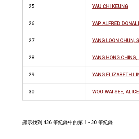
25
YAU CHI KEUNG
26
YAP ALFRED DONAL
27
YANG LOON CHUN, 
28
YANG HONG CHING,
29
YANG ELIZABETH LI
30
WOO WAI SEE, ALICE
顯示找到 436 筆紀錄中的第 1 - 30 筆紀錄