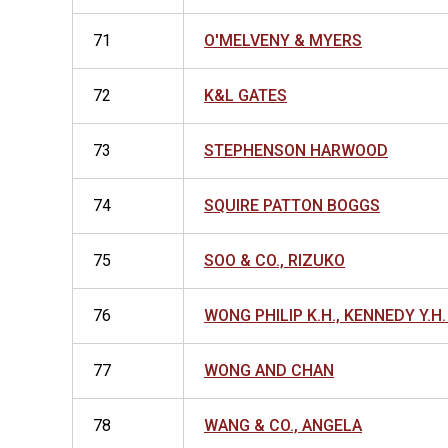
71
O'MELVENY & MYERS
72
K&L GATES
73
STEPHENSON HARWOOD
74
SQUIRE PATTON BOGGS
75
SOO & CO., RIZUKO
76
WONG PHILIP K.H., KENNEDY Y.H
77
WONG AND CHAN
78
WANG & CO., ANGELA