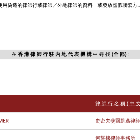
使用偽造的律師行或律師／外地律師的資料，或發放虛假聯繫方
。
在
香 港 律 師 行 駐 內 地 代 表 機 構
中 尋 找
(全 部)
:
律 師 行 名 稱 ( 中 文
AMER
史密夫斐爾凱邁律
何耀棣律師事務所