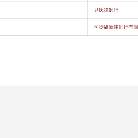
尹氏律師行
司徒維新律師行有