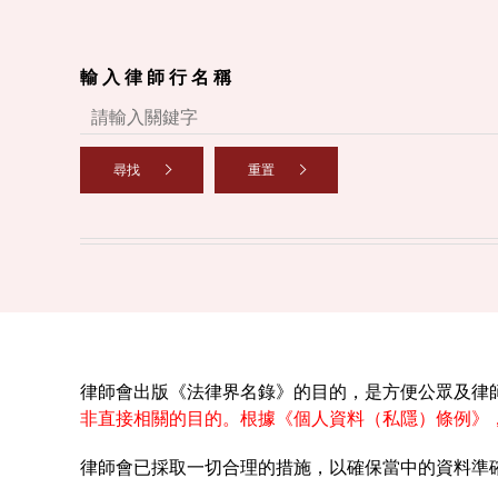
輸 入 律 師 行 名 稱
尋找
重置
律師會出版《法律界名錄》的目的，是方便公眾及律
非直接相關的目的。根據《個人資料（私隱）條例》
律師會已採取一切合理的措施，以確保當中的資料準